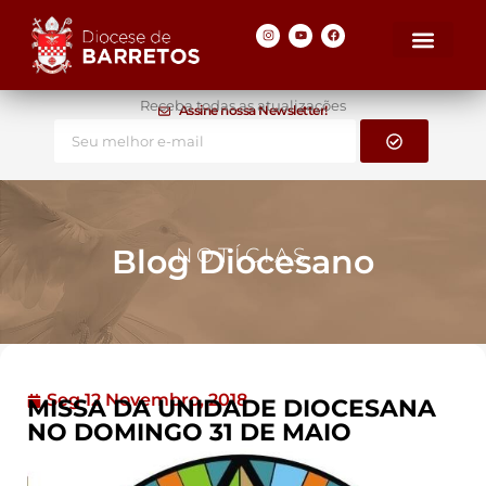
Receba todas as atualizações
Assine nossa Newsletter!
Blog Diocesano
NOTÍCIAS
Seg 12 Novembro, 2018
MISSA DA UNIDADE DIOCESANA
NO DOMINGO 31 DE MAIO