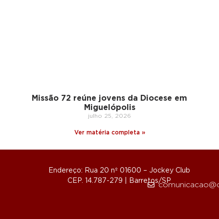
Missão 72 reúne jovens da Diocese em
Miguelópolis
julho 25, 2026
Ver matéria completa »
Endereço: Rua 20 nº 01600 – Jockey Club
CEP. 14.787-279 | Barretos/SP
comunicacao@d