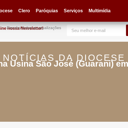
iocese
Clero
Paróquias
Serviços
Multimídia
Receba todas as atualizações
ine nossa Newsletter!
NOTÍCIAS DA DIOCESE
na Usina São José (Guarani) em