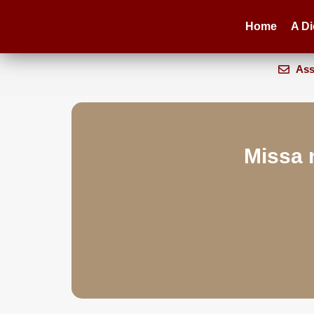
Home
A D
Ass
Missa 