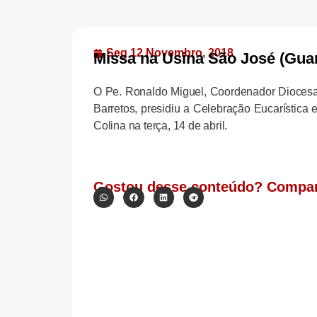
Seg 12 Novembro, 2018
Missa na Usina São José (Gua
O Pe. Ronaldo Miguel, Coordenador Diocesan
Barretos, presidiu a Celebração Eucarístic
Colina na terça, 14 de abril.
Gostou desse conteúdo? Compar