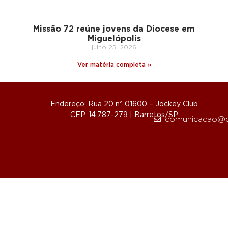
Missão 72 reúne jovens da Diocese em
Miguelópolis
julho 25, 2026
Ver matéria completa »
Endereço: Rua 20 nº 01600 – Jockey Club
CEP. 14.787-279 | Barretos/SP
comunicacao@d