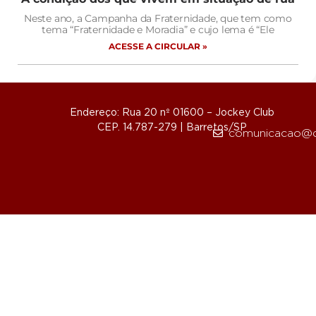
Neste ano, a Campanha da Fraternidade, que tem como
tema “Fraternidade e Moradia” e cujo lema é “Ele
ACESSE A CIRCULAR »
Endereço: Rua 20 nº 01600 – Jockey Club
CEP. 14.787-279 | Barretos/SP
comunicacao@d