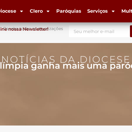
iocese
Clero
Paróquias
Serviços
Mul
Receba todas as atualizações
ine nossa Newsletter!
NOTÍCIAS DA DIOCESE
mpia ganha mais uma paróq