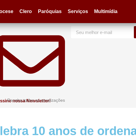
iocese
Clero
Paróquias
Serviços
Multimídia
Receba todas as atualizações
ssine nossa Newsletter!
elebra 10 anos de orden