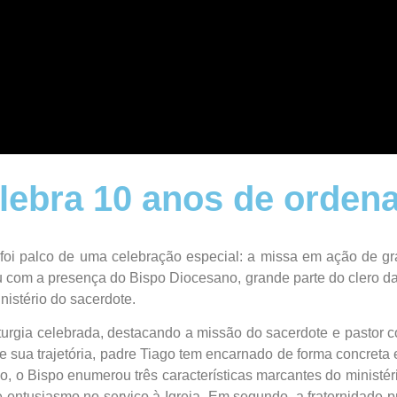
elebra 10 anos de orden
foi palco de uma celebração especial: a missa em ação de g
u com a presença do Bispo Diocesano, grande parte do clero da
nistério do sacerdote.
 liturgia celebrada, destacando a missão do sacerdote e pastor 
 de sua trajetória, padre Tiago tem encarnado de forma concret
, o Bispo enumerou três características marcantes do ministéri
 entusiasmo no serviço à Igreja. Em segundo, a fraternidade p