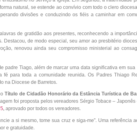
forma natural, se estende ao convívio com todo o clero dioce
uperando divisões e conduzindo os fiéis a caminhar em co
 palavras de gratidão aos presentes, reconhecendo a import
. Destacou, de modo especial, seu amor ao presbitério dioces
oção, renovou ainda seu compromisso ministerial ao consag
de padre Tiago, além de marcar uma data significativa em sua 
 fé para toda a comunidade reunida. Os Padres Thiago Rei
o na Diocese de Barretos.
 o
Título de Cidadão Honorário da Estância Turística de B
enagem foi proposta pelos vereadores Sérgio Tobace – Japonê
25
,
aprovado por todos os vereadores.
ncie a si mesmo, tome sua cruz e siga-me”. Uma referência 
r e gratuidade.