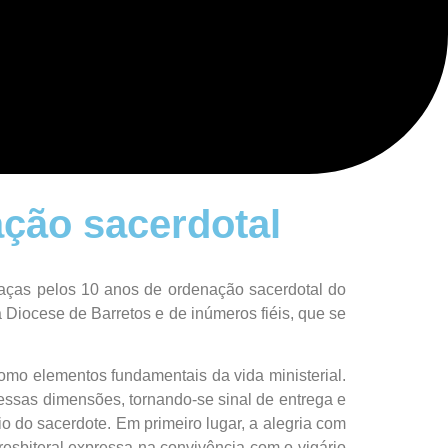
ação sacerdotal
raças pelos 10 anos de ordenação sacerdotal do
 Diocese de Barretos e de inúmeros fiéis, que se
como elementos fundamentais da vida ministerial.
a essas dimensões, tornando-se sinal de entrega e
o do sacerdote. Em primeiro lugar, a alegria com
resbiteral expressa na convivência com o vigário