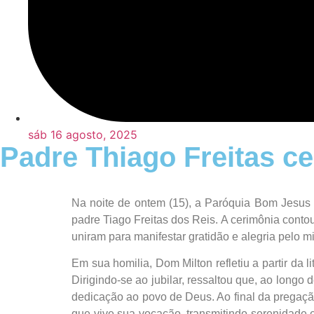
sáb 16 agosto, 2025
Padre Thiago Freitas c
Na noite de ontem (15), a Paróquia Bom Jesus 
padre Tiago Freitas dos Reis. A cerimônia conto
uniram para manifestar gratidão e alegria pelo mi
Em sua homilia, Dom Milton refletiu a partir da
Dirigindo-se ao jubilar, ressaltou que, ao longo
dedicação ao povo de Deus. Ao final da pregação
que vive sua vocação, transmitindo serenidade e