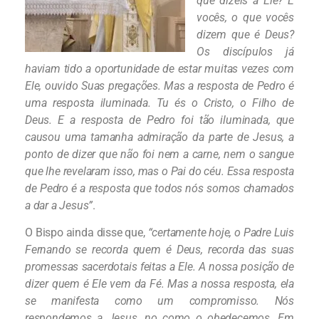
que dizeis a Ele? E
vocês, o que vocês
dizem que é Deus?
Os discípulos já
haviam tido a oportunidade de estar muitas vezes com
Ele, ouvido Suas pregações. Mas a resposta de Pedro é
uma resposta iluminada. Tu és o Cristo, o Filho de
Deus. E a resposta de Pedro foi tão iluminada, que
causou uma tamanha admiração da parte de Jesus, a
ponto de dizer que não foi nem a carne, nem o sangue
que lhe revelaram isso, mas o Pai do céu. Essa resposta
de Pedro é a resposta que todos nós somos chamados
a dar a Jesus”
.
O Bispo ainda disse que,
“certamente hoje, o Padre Luis
Fernando se recorda quem é Deus, recorda das suas
promessas sacerdotais feitas a Ele. A nossa posição de
dizer quem é Ele vem da Fé. Mas a nossa resposta, ela
se manifesta como um compromisso. Nós
respondemos a Jesus, no como o obedecemos. Em