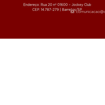
Endereço: Rua 20 nº 01600 – Jockey Club
CEP. 14.787-279 | Barretos/SP
comunicacao@d