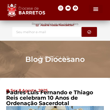
Receba todas as atualizações
Assine nossa Newsletter!
Blog Diocesano
NOTÍCIAS
Sex 8 Agosto, 2025
Padres Luis Fernando e Thiago
Reis celebram 10 Anos de
Ordenação Sacerdotal