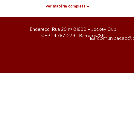
Ver matéria completa »
Endereço: Rua 20 nº 01600 – Jockey Club
CEP. 14.787-279 | Barretos/SP
comunicacao@d