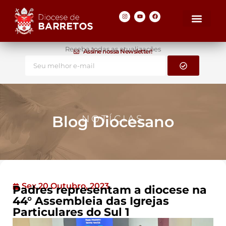
Receba todas as atualizações
Assine nossa Newsletter!
Blog Diocesano
NOTÍCIAS
Sex 20 Outubro, 2023
Padres representam a diocese na
44° Assembleia das Igrejas
Particulares do Sul 1