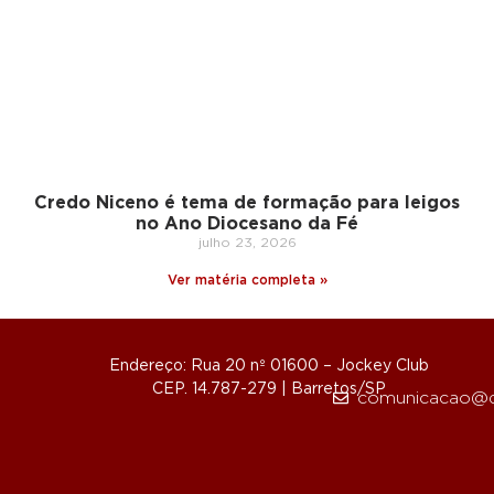
Credo Niceno é tema de formação para leigos
no Ano Diocesano da Fé
julho 23, 2026
Ver matéria completa »
Endereço: Rua 20 nº 01600 – Jockey Club
CEP. 14.787-279 | Barretos/SP
comunicacao@d