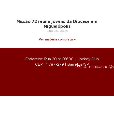
Missão 72 reúne jovens da Diocese em
Miguelópolis
julho 25, 2026
Ver matéria completa »
Endereço: Rua 20 nº 01600 – Jockey Club
CEP. 14.787-279 | Barretos/SP
comunicacao@d