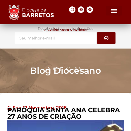
Receba todas as atualizações
Assine nossa Newsletter!
Blog Diocesano
NOTÍCIAS
Seg 12 Novembro, 2018
PARÓQUIA SANTA ANA CELEBRA
27 ANOS DE CRIAÇÃO