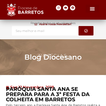
Receba todas as atualizações
Assine nossa Newsletter!
Blog Diocesano
NOTÍCIAS
Seg 12 Novembro, 2018
PARÓQUIA SANTA ANA SE
PREPARA PARA A 3ª FESTA DA
COLHEITA EM BARRETOS
Pelo terceiro ano a Paróquia Santa Ana de Barretos realiza a