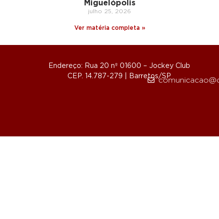
Miguelópolis
julho 25, 2026
Ver matéria completa »
Endereço: Rua 20 nº 01600 – Jockey Club
CEP. 14.787-279 | Barretos/SP
comunicacao@d