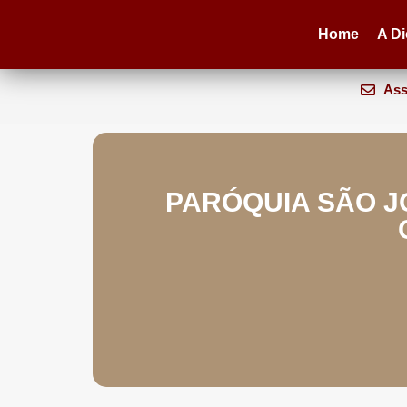
Home
A D
Ass
PARÓQUIA SÃO J