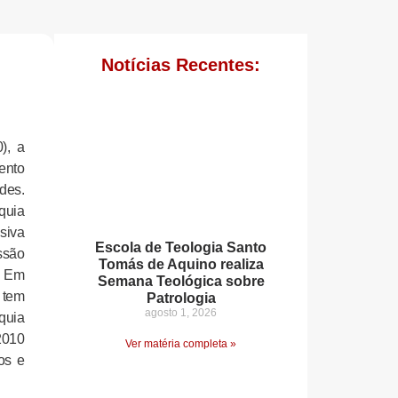
Notícias Recentes:
), a
ento
des.
óquia
siva
Escola de Teologia Santo
ssão
Tomás de Aquino realiza
. Em
Semana Teológica sobre
 tem
Patrologia
agosto 1, 2026
quia
2010
Ver matéria completa »
os e