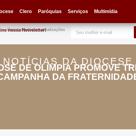
iocese
Clero
Paróquias
Serviços
Multimídia
Receba todas as atualizações
ine nossa Newsletter!
NOTÍCIAS DA DIOCESE
OSÉ DE OLÍMPIA PROMOVE T
CAMPANHA DA FRATERNIDAD