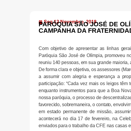
Seg 12 Novembro, 2018
PARÓQUIA SÃO JOSÉ DE OL
CAMPANHA DA FRATERNIDA
Com objetivo de apresentar as linhas ge
Paróquia São José de Olímpia, promoveu no 
reuniu 140 pessoas, em sua grande maioria,
De forma clara e objetiva, os assessores (Mar
a assumir com alegria e esperança a prop
participação: “Cada vez mais os leigos têm
enquanto instrumentos para que a Boa Nova
nossa paróquia, o processo de descentraliz
favorecido, sobremaneira, o contato, envol
em estado permanente de missão, assumi
acontecerá no dia 17 de fevereiro, na Cel
enviados para o trabalho da CFE nas casas e 