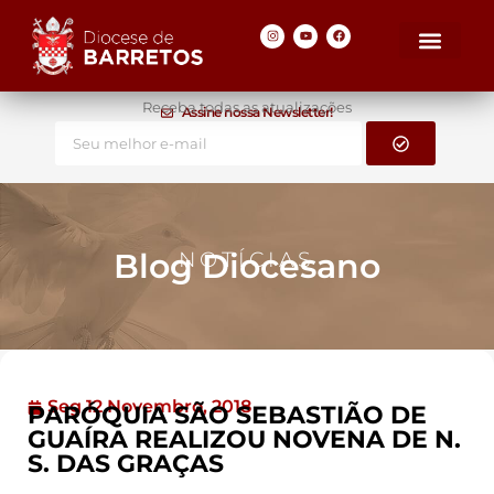
Receba todas as atualizações
Assine nossa Newsletter!
Blog Diocesano
NOTÍCIAS
Seg 12 Novembro, 2018
PARÓQUIA SÃO SEBASTIÃO DE
GUAÍRA REALIZOU NOVENA DE N.
S. DAS GRAÇAS