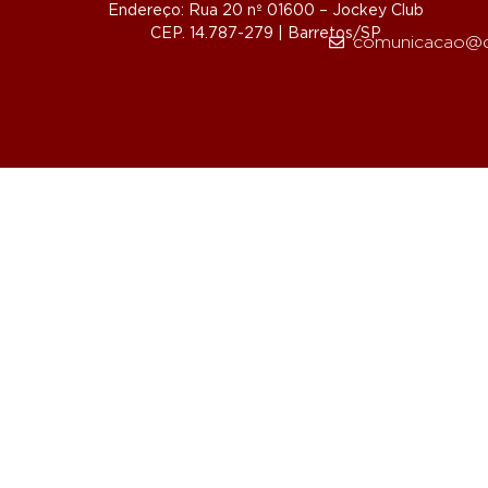
Endereço: Rua 20 nº 01600 – Jockey Club
CEP. 14.787-279 | Barretos/SP
comunicacao@d