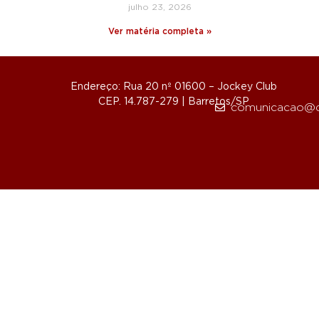
julho 23, 2026
Ver matéria completa »
Endereço: Rua 20 nº 01600 – Jockey Club
CEP. 14.787-279 | Barretos/SP
comunicacao@d