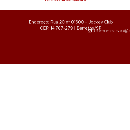
Endereço: Rua 20 nº 01600 – Jockey Club
CEP. 14.787-279 | Barretos/SP
comunicacao@d