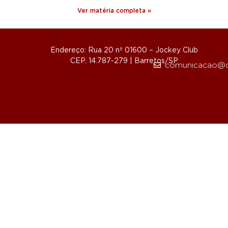
Ver matéria completa »
Endereço: Rua 20 nº 01600 – Jockey Club
CEP. 14.787-279 | Barretos/SP
comunicacao@d