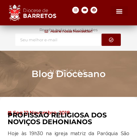
Receba todas as atualizações
Assine nossa Newsletter!
Blog Diocesano
NOTÍCIAS
Seg 12 Novembro, 2018
PROFISSÃO RELIGIOSA DOS
NOVIÇOS DEHONIANOS
Hoje às 19h30 na igreja matriz da Paróquia São