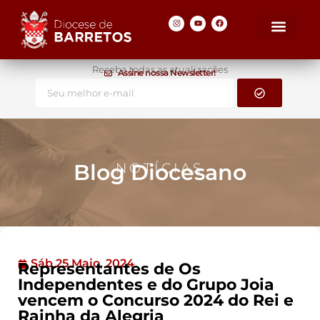
Receba todas as atualizações
Assine nossa Newsletter!
Blog Diocesano
NOTÍCIAS
Sáb 25 Maio, 2024
Representantes de Os
Independentes e do Grupo Joia
vencem o Concurso 2024 do Rei e
Rainha da Alegria