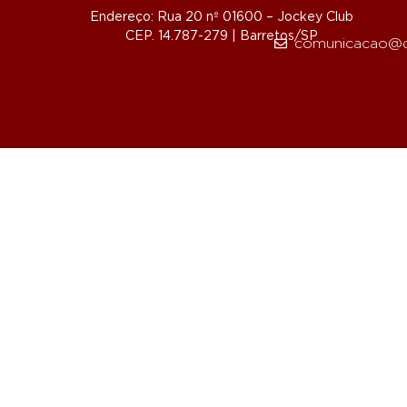
Endereço: Rua 20 nº 01600 – Jockey Club
CEP. 14.787-279 | Barretos/SP
comunicacao@d