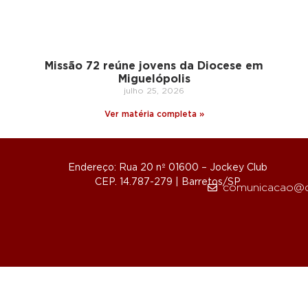
Missão 72 reúne jovens da Diocese em
Miguelópolis
julho 25, 2026
Ver matéria completa »
Endereço: Rua 20 nº 01600 – Jockey Club
CEP. 14.787-279 | Barretos/SP
comunicacao@d