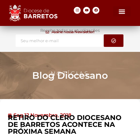
Receba todas as atualizações
Assine nossa Newsletter!
Blog Diocesano
NOTÍCIAS
Seg 12 Novembro, 2018
RETIRO DO CLERO DIOCESANO
DE BARRETOS ACONTECE NA
PRÓXIMA SEMANA