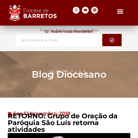
Receba todas as atualizações
Assine nossa Newsletter!
Blog Diocesano
NOTÍCIAS
Seg 12 Novembro, 2018
RETORNO: Grupo de Oração da
Paróquia São Luís retorna
atividades