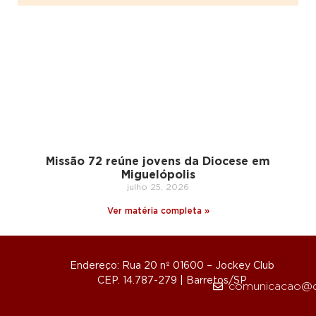
Missão 72 reúne jovens da Diocese em
Miguelópolis
julho 25, 2026
Ver matéria completa »
Endereço: Rua 20 nº 01600 – Jockey Club
CEP. 14.787-279 | Barretos/SP
comunicacao@d