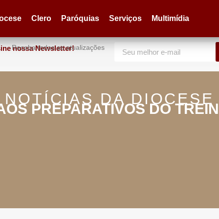
iocese
Clero
Paróquias
Serviços
Multimídia
Receba todas as atualizações
ine nossa Newsletter!
NOTÍCIAS DA DIOCESE
 AOS PREPARATIVOS DO TREI