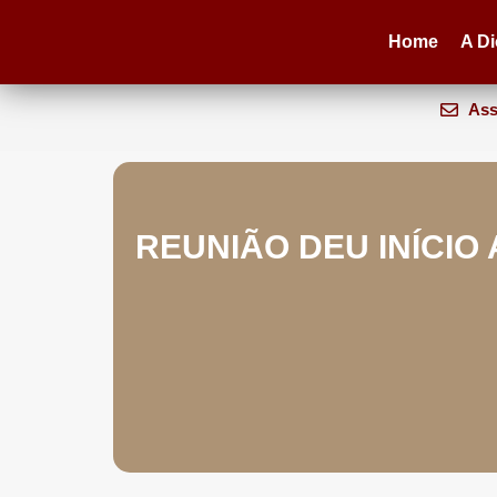
Home
A D
Ass
REUNIÃO DEU INÍCIO