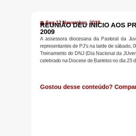
Seg 12 Novembro, 2018
REUNIÃO DEU INÍCIO AOS 
2009
A assessora diocesana da Pastoral da Juv
representantes de PJ’s na tarde de sábado, 
Treinamento do DNJ (Dia Nacional da JUvent
celebrado na Diocese de Barretos no dia 25 d
Gostou desse conteúdo? Compar