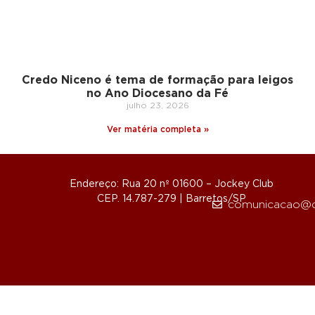
Credo Niceno é tema de formação para leigos
no Ano Diocesano da Fé
julho 23, 2026
Ver matéria completa »
Endereço: Rua 20 nº 01600 – Jockey Club
CEP. 14.787-279 | Barretos/SP
comunicacao@d