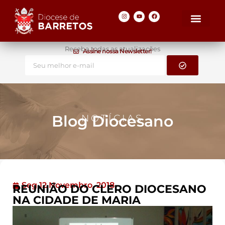
Receba todas as atualizações
Assine nossa Newsletter!
Blog Diocesano
NOTÍCIAS
Seg 12 Novembro, 2018
REUNIÃO DO CLERO DIOCESANO
NA CIDADE DE MARIA