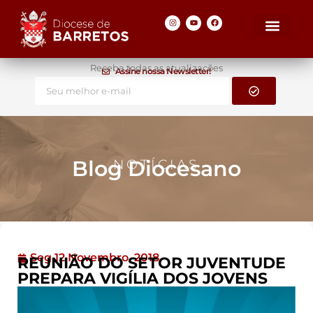
Receba todas as atualizações
Assine nossa Newsletter!
Blog Diocesano
NOTÍCIAS
Seg 12 Novembro, 2018
REUNIÃO DO SETOR JUVENTUDE
PREPARA VIGÍLIA DOS JOVENS