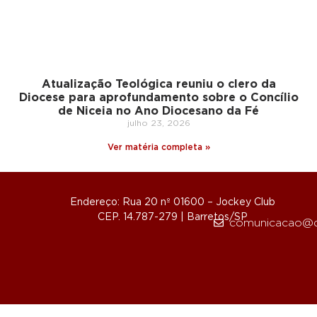
Atualização Teológica reuniu o clero da
Diocese para aprofundamento sobre o Concílio
de Niceia no Ano Diocesano da Fé
julho 23, 2026
Ver matéria completa »
Endereço: Rua 20 nº 01600 – Jockey Club
CEP. 14.787-279 | Barretos/SP
comunicacao@d