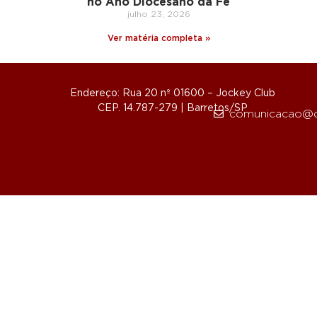
no Ano Diocesano da Fé
julho 23, 2026
Ver matéria completa »
Endereço: Rua 20 nº 01600 – Jockey Club
CEP. 14.787-279 | Barretos/SP
comunicacao@d