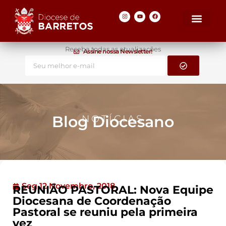
Receba todas as atualizações
Assine nossa Newsletter!
Blog Diocesano
NOTÍCIAS
Seg 12 Novembro, 2018
REUNIÃO PASTORAL: Nova Equipe
Diocesana de Coordenação
Pastoral se reuniu pela primeira
vez