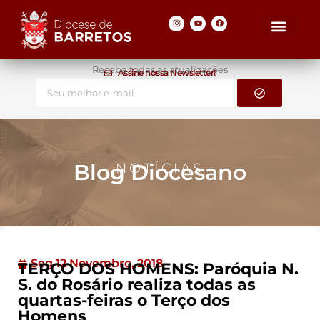
Receba todas as atualizações
Assine nossa Newsletter!
Blog Diocesano
NOTÍCIAS
Seg 12 Novembro, 2018
TERÇO DOS HOMENS: Paróquia N.
S. do Rosário realiza todas as
quartas-feiras o Terço dos
Homens