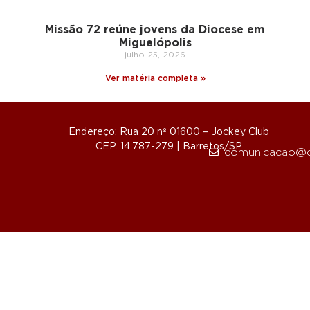
Missão 72 reúne jovens da Diocese em
Miguelópolis
julho 25, 2026
Ver matéria completa »
Endereço: Rua 20 nº 01600 – Jockey Club
CEP. 14.787-279 | Barretos/SP
comunicacao@d