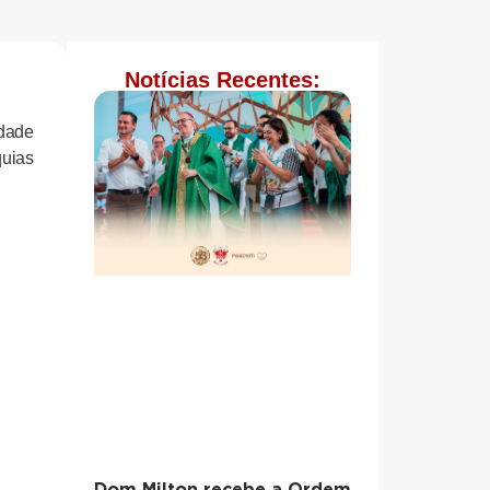
Notícias Recentes:
dade
quias
Dom Milton recebe a Ordem