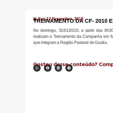
Seg 12 Novembro, 2018
TREINAMENTO DA CF- 2010 
No domingo, 31/01/2010, a partir das 8
realizam o Treinamento da Campanha em Mi
que integram a Região Pastoral de Guaíra.
Gostou desse conteúdo? Compa