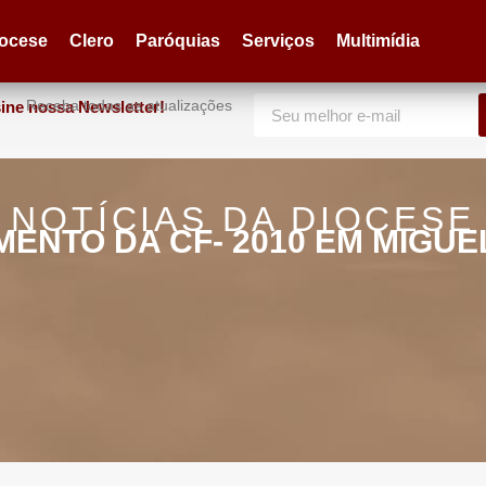
iocese
Clero
Paróquias
Serviços
Multimídia
Receba todas as atualizações
ine nossa Newsletter!
NOTÍCIAS DA DIOCESE
MENTO DA CF- 2010 EM MIGUE