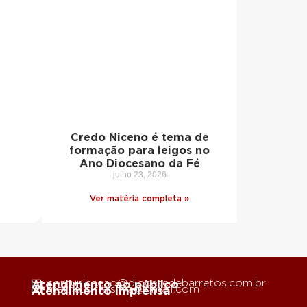
Credo Niceno é tema de
formação para leigos no
Ano Diocesano da Fé
julho 23, 2026
Ver matéria completa »
comunicacao@diocesedebarretos.com.br
Atendimento ao público
matheus.fra.silva@gmail.com
Atendimento imprensa