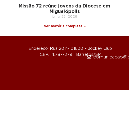
Missão 72 reúne jovens da Diocese em
Miguelópolis
julho 25, 2026
Ver matéria completa »
Endereço: Rua 20 nº 01600 – Jockey Club
CEP. 14.787-279 | Barretos/SP
comunicacao@d