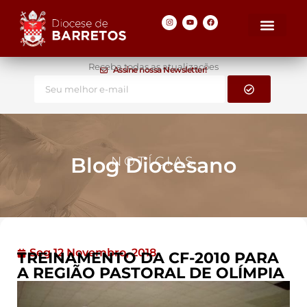
Receba todas as atualizações
Assine nossa Newsletter!
Blog Diocesano
NOTÍCIAS
Seg 12 Novembro, 2018
TREINAMENTO DA CF-2010 PARA
A REGIÃO PASTORAL DE OLÍMPIA