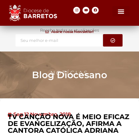
Receba todas as atualizações
Assine nossa Newsletter!
Blog Diocesano
NOTÍCIAS
Seg 12 Novembro, 2018
TV CANÇÃO NOVA É MEIO EFICAZ
DE EVANGELIZAÇÃO, AFIRMA A
CANTORA CATÓLICA ADRIANA