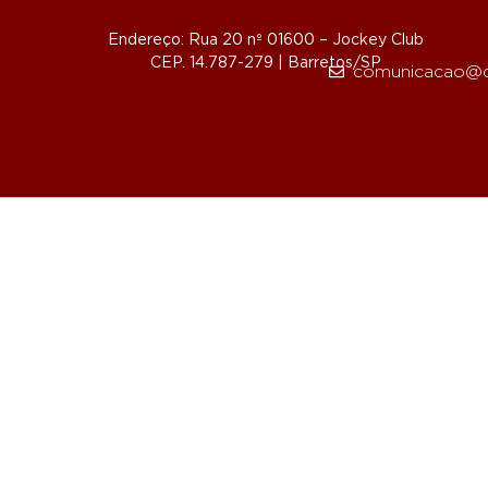
Endereço: Rua 20 nº 01600 – Jockey Club
CEP. 14.787-279 | Barretos/SP
comunicacao@d