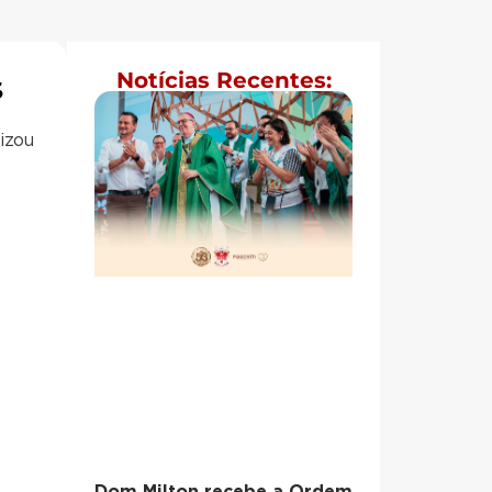
Notícias Recentes:
S
izou
Dom Milton recebe a Ordem