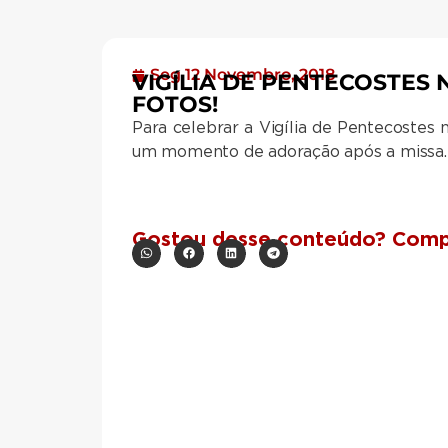
Seg 12 Novembro, 2018
VIGÍLIA DE PENTECOSTES 
FOTOS!
Para celebrar a Vigília de Pentecostes 
um momento de adoração após a missa.
Gostou desse conteúdo? Compa