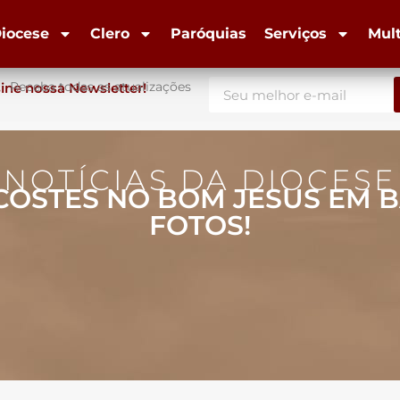
iocese
Clero
Paróquias
Serviços
Mul
Receba todas as atualizações
ine nossa Newsletter!
NOTÍCIAS DA DIOCESE
ECOSTES NO BOM JESUS EM B
FOTOS!