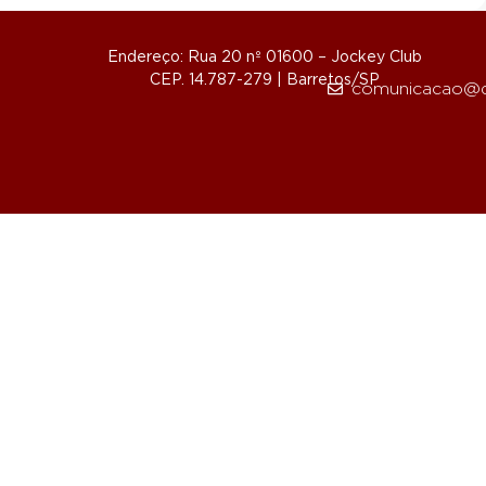
Endereço: Rua 20 nº 01600 – Jockey Club
CEP. 14.787-279 | Barretos/SP
comunicacao@d