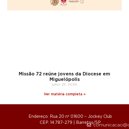
Missão 72 reúne jovens da Diocese em
Miguelópolis
julho 25, 2026
Ver matéria completa »
Endereço: Rua 20 nº 01600 – Jockey Club
CEP. 14.787-279 | Barretos/SP
comunicacao@d