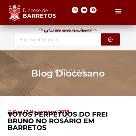
Receba todas as atualizações
Assine nossa Newsletter!
Blog Diocesano
NOTÍCIAS
Seg 12 Novembro, 2018
VOTOS PERPÉTUOS DO FREI
BRUNO NO ROSÁRIO EM
BARRETOS