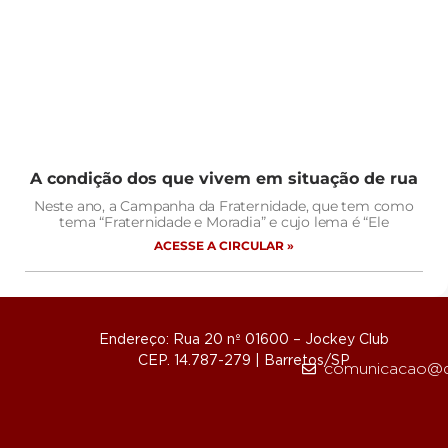
A condição dos que vivem em situação de rua
Neste ano, a Campanha da Fraternidade, que tem como
tema “Fraternidade e Moradia” e cujo lema é “Ele
ACESSE A CIRCULAR »
Endereço: Rua 20 nº 01600 – Jockey Club
CEP. 14.787-279 | Barretos/SP
comunicacao@d