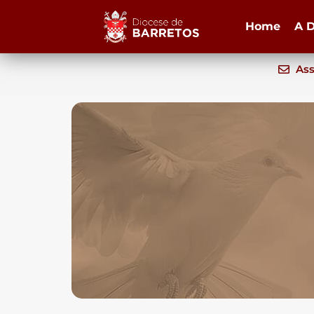
Home
A D
Ass