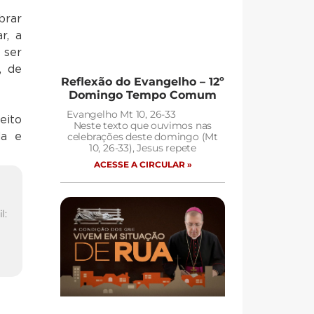
brar
r, a
 ser
, de
Reflexão do Evangelho – 12º
Domingo Tempo Comum
Evangelho Mt 10, 26-33
eito
Neste texto que ouvimos nas
da e
celebrações deste domingo (Mt
10, 26-33), Jesus repete
ACESSE A CIRCULAR »
l: