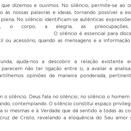
que dizemos e ouvimos. No silêncio, permite-se ao o
o às nossas palavras e ideias, tornando possível a es
lena. No silêncio identificam-se autênticas expressõe
, o corpo, a alegria, as preocupações
cio é essencial para discern
til ou acessório, quando as mensagens e a informação
funda, ajuda-nos a descobrir a relação existente e
 parecem não ter ligação entre si, a avaliar e analisa
artilhemos opiniões de maneira ponderada, pertinen
m o silêncio. Deus fala no silêncio; no silêncio o homem 
do, contemplando. O silêncio constitui espaço privileg
 a si mesmas e à Verdade que dá sentido a todas as coi
 cruz de Cristo, revelando a eloquência do Seu amor