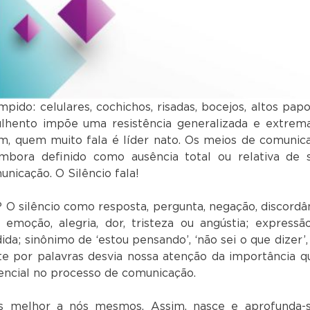
pido: celulares, cochichos, risadas, bocejos, altos papo
ulhento impõe uma resistência generalizada e extrem
ém, quem muito fala é líder nato. Os meios de comunic
mbora definido como ausência total ou relativa de 
unicação. O Silêncio fala!
 O silêncio como resposta, pergunta, negação, discordân
 emoção, alegria, dor, tristeza ou angústia; expressã
da; sinônimo de ‘estou pensando’, ‘não sei o que dizer’,
nte por palavras desvia nossa atenção da importância q
sencial no processo de comunicação.
s melhor a nós mesmos. Assim, nasce e aprofunda-