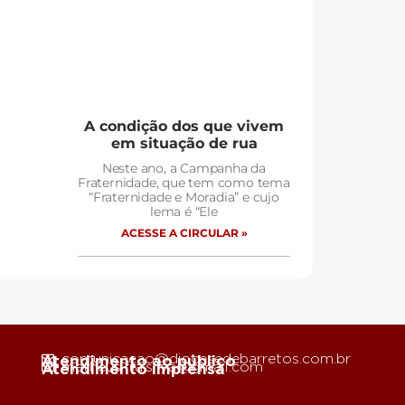
A condição dos que vivem
em situação de rua
Neste ano, a Campanha da
Fraternidade, que tem como tema
“Fraternidade e Moradia” e cujo
lema é “Ele
ACESSE A CIRCULAR »
comunicacao@diocesedebarretos.com.br
Atendimento ao público
matheus.fra.silva@gmail.com
Atendimento imprensa