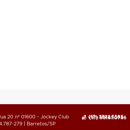
ua 20 nº 01600 – Jockey Club
(17) 3322.3565
(17) 98161.0786
14.787-279 | Barretos/SP