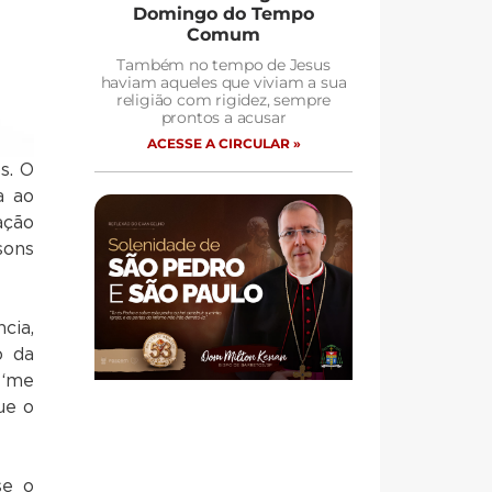
Domingo do Tempo
Comum
Também no tempo de Jesus
haviam aqueles que viviam a sua
religião com rigidez, sempre
prontos a acusar
ACESSE A CIRCULAR »
s. O
a ao
ação
sons
cia,
o da
 ‘me
ue o
se o