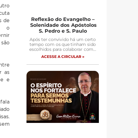
utro
cuta
Reflexão do Evangelho –
s de
Solenidade dos Apóstolos
, o
S. Pedro e S. Paulo
ir
Após ter convivido há um certo
 são
tempo com os que tinham sido
escolhidos para colaborar com…
ACESSE A CIRCULAR »
ntre
r as
te e
fala
iado
sas.
 sem