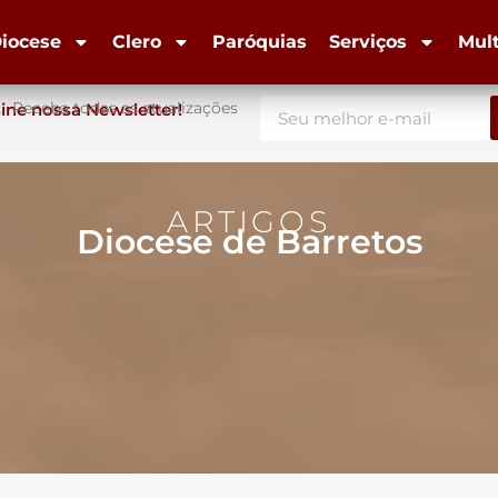
iocese
Clero
Paróquias
Serviços
Mul
Receba todas as atualizações
ine nossa Newsletter!
ARTIGOS
Diocese de Barretos