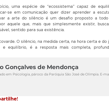
ício, uma espécie de “ecossistema” capaz de equili
ducar-se em comunicação quer dizer aprender a escuta
ivar a arte do silêncio é um desafio proposto a todo
or aquele que, mais que simplesmente existir, busca
vel, sentido para sua existência.
covarde. O silêncio, na medida certa, na hora certa e do j
 e equilíbrio, é a resposta mais completa, profun
do Gonçalves de Mendonça
ado em Psicologia, pároco da Paróquia São José de Olímpia. E-mai
rtilhe!