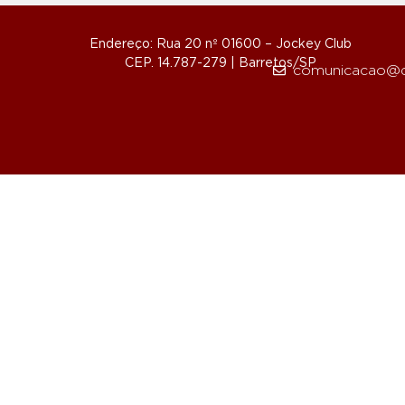
Endereço: Rua 20 nº 01600 – Jockey Club
CEP. 14.787-279 | Barretos/SP
comunicacao@d