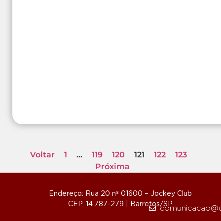
Voltar
1
…
119
120
121
122
123
Próxima
Endereço: Rua 20 nº 01600 – Jockey Club
CEP. 14.787-279 | Barretos/SP
comunicacao@d