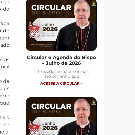
reja
o de
Papa
r de
aram
tado
Circular e Agenda do Bispo
r as
– Julho de 2026
oral
Prezados irmãos e irmãs,
No caminho que
o de
ACESSE A CIRCULAR »
seus
como
 que
is o
r-se
oje,