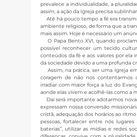
prevalece a individualidade, a plurali
assim, a ação da Igreja precisa sublinhar 
Até há pouco tempo a fé era transmiti
ambiente religioso, de forma que a tra
mais assim. Hoje é necessário um anún
O Papa Bento XVI, quando proclamou 
possível reconhecer um tecido cultu
conteúdos da fé e aos valores por ela 
da sociedade devido a uma profunda cri
Assim, na prática, ser uma Igreja em
coragem de não nos contentarmos co
irradiar com maior força a luz do Evan
aonde elas vivem e acolhê-las como a 
Daí será importante adotarmos nova
expressam nossa conversão missionária
cristã, adequação dos horários ao ritmo 
pessoas, fortalecer entre nós lugares
baterias”, utilizar as mídias e redes s
diferenças, convive com a pluralidade