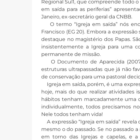
Regional Sul1, que compreende todo o 
em saída para as periferias” apresent
Janeiro, ex-secretário geral da CNBB.
O termo “Igreja em saída” nós enco
Francisco (EG 20). Embora a expressão 
destaque no magistério dos Papas. Sã
insistentemente a Igreja para uma co
permanente de missão.
O Documento de Aparecida (2007) fa
estruturas ultrapassadas que já não f
de conservação para uma pastoral deci
Igreja em saída, porém, é uma express
hoje, mais do que realizar atividades i
hábitos tenham marcadamente uma co
individualmente, todos precisamos no
Nele todos tenham vida!
A expressão “Igreja em saída” revela 
mesmo o do passado. Se no passado a r
em torno das Igrejas e capelas, e a