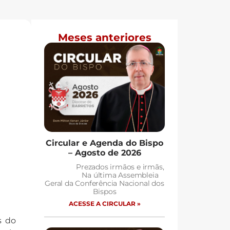
Meses anteriores
Circular e Agenda do Bispo
– Agosto de 2026
Prezados irmãos e irmãs,
Na última Assembleia
Geral da Conferência Nacional dos
Bispos
ACESSE A CIRCULAR »
s do