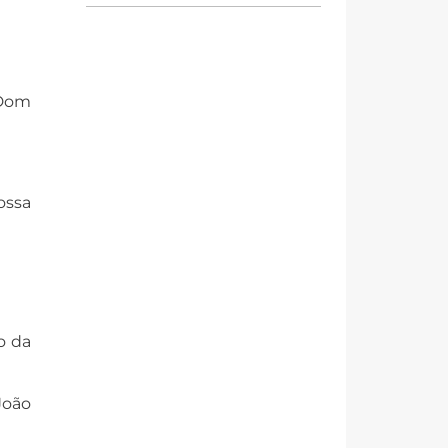
 Dom
ossa
o da
João