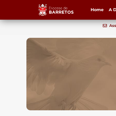
Home
A D
Ass