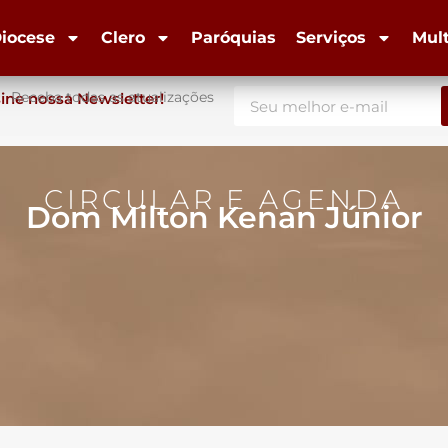
iocese
Clero
Paróquias
Serviços
Mul
Receba todas as atualizações
ine nossa Newsletter!
CIRCULAR E AGENDA
Dom Milton Kenan Júnior