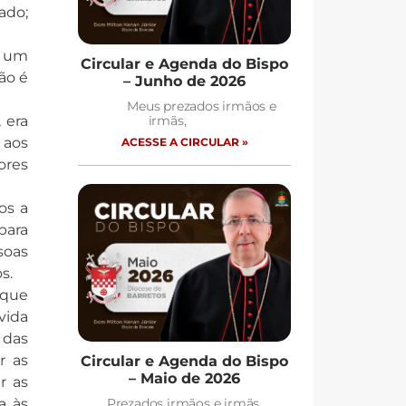
ado;
a um
Circular e Agenda do Bispo
ão é
– Junho de 2026
Meus prezados irmãos e
irmãs,
 era
 aos
ACESSE A CIRCULAR »
ores
os a
para
soas
os.
 que
vida
 das
r as
Circular e Agenda do Bispo
– Maio de 2026
r as
Prezados irmãos e irmãs,
a às