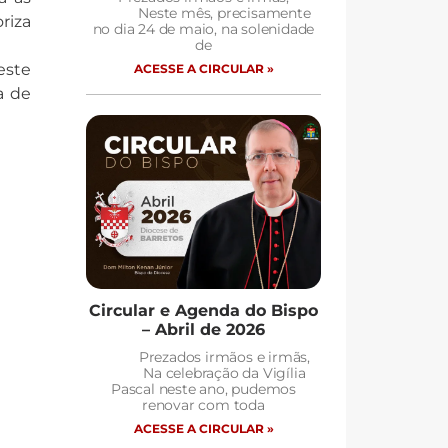
Neste mês, precisamente
riza
no dia 24 de maio, na solenidade
de
este
ACESSE A CIRCULAR »
a de
Circular e Agenda do Bispo
– Abril de 2026
Prezados irmãos e irmãs,
Na celebração da Vigília
Pascal neste ano, pudemos
renovar com toda
ACESSE A CIRCULAR »