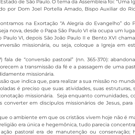
Estado de São Paulo. O tema da Assembleia foi: “Uma Ig
ado por Dom Joel Portella Amado, Bispo Auxiliar do Ri
ntramos na Exortação “A Alegria do Evangelho” do 
seja nova, desde o Papa São Paulo VI ela ocupa um luga
o Paulo VI, depois São João Paulo II e Bento XVI cham
nversão missionária, ou seja, coloque a Igreja em es
la de “conversão pastoral” (nn. 365-370): abandona
avorecem a transmissão da fé e a passagem de uma past
didamente missionária.
ão que indica que, para realizar a sua missão no mund
soladas é preciso que suas atividades, suas estruturas, 
notação missionária. Seja enquanto comunidades, 
s converter em discípulos missionários de Jesus, para
que o ambiente em que os cristãos vivem hoje não é ma
eligião era única e hegemônica, tudo parecia concentra
 ação pastoral era de manutenção ou conservação; h