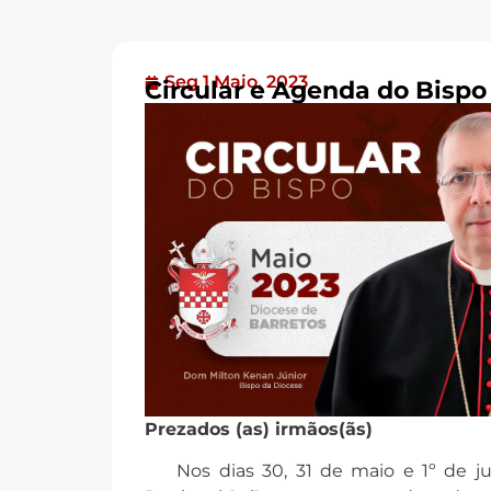
Seg 1 Maio, 2023
Circular e Agenda do Bispo
Prezados (as) irmãos(ãs)
Nos dias 30, 31 de maio e 1º de jun