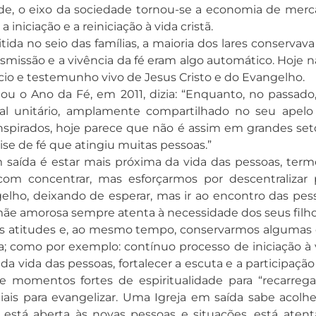
dade, o eixo da sociedade tornou-se a economia de merc
a iniciação e a reiniciação à vida cristã.
da no seio das famílias, a maioria dos lares conservav
nsmissão e a vivência da fé eram algo automático. Hoje n
cio e testemunho vivo de Jesus Cristo e do Evangelho.
o Ano da Fé, em 2011, dizia: “Enquanto, no passado,
ral unitário, amplamente compartilhado no seu apelo
inspirados, hoje parece que não é assim em grandes set
se de fé que atingiu muitas pessoas.”
 saída é estar mais próxima da vida das pessoas, term
m concentrar, mas esforçarmos por descentralizar 
gelho, deixando de esperar, mas ir ao encontro das pes
mãe amorosa sempre atenta à necessidade dos seus filh
s atitudes e, ao mesmo tempo, conservarmos algumas
; como por exemplo: contínuo processo de iniciação à 
da vida das pessoas, fortalecer a escuta e a participação
 e momentos fortes de espiritualidade para “recarrega
ociais para evangelizar. Uma Igreja em saída sabe acolhe
, está aberta às novas pessoas e situações, está atent